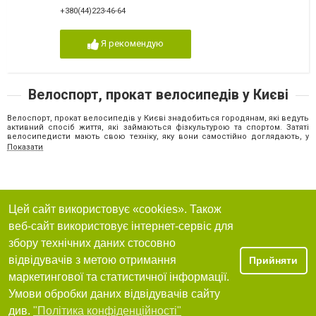
+380(44)223-46-64
Я рекомендую
Велоспорт, прокат велосипедів у Києві
Велоспорт, прокат велосипедів у Києві знадобиться городянам, які ведуть
активний спосіб життя, які займаються фізкультурою та спортом. Затяті
велосипедисти мають свою техніку, яку вони самостійно доглядають, у
разі потреби ремонтують. Якщо ж людині просто хочеться покататися,
Показати
проїхатися містом, отримати від їзди задоволення, він може взяти
велосипед на прокат. Такий підхід дозволить здійснити приємну поїздку
до компанії друзів або разом з усіма членами сім'ї. Дитячі байки також
здаються у прокат.
На порталі зібрані організації з оренди велосипедів. Якщо сподобався
будь-який з варіантів, звертайтеся за існуючими телефонами та адресами.
Цей сайт використовує «cookies». Також
Працівники готові дати відповіді на запитання та консультацію щодо
веб-сайт використовує інтернет-сервіс для
сервісу. На корпоративних сторінках в інтернеті знаходиться інформація та
прайс за послуги. Сплатити замовлення можна через інтернет та при
збору технічних даних стосовно
отриманні. Можна прочитати відгуки людей, які користувалися сервісом.
відвідувачів з метою отримання
Прийняти
Загальна інформація про прокат транспорту
маркетингової та статистичної інформації.
У спеціалізованих пунктах прокату великов надаються такі види цього
транспортного засобу:
Умови обробки даних відвідувачів сайту
прогулянковий;
див.
"Політика конфіденційності"
триколісний;