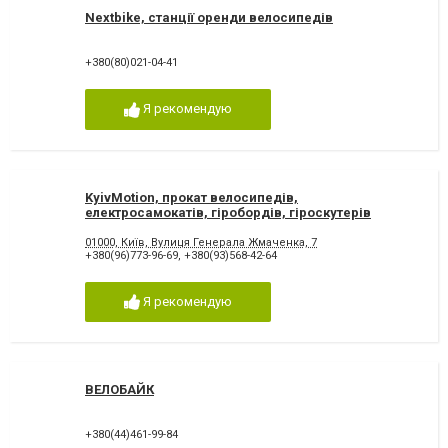
Nextbike, станції оренди велосипедів
+380(80)021-04-41
Я рекомендую
KyivMotion, прокат велосипедів,
електросамокатів, гіробордів, гіроскутерів
01000, Київ, Вулиця Генерала Жмаченка, 7
+380(96)773-96-69
,
+380(93)568-42-64
Я рекомендую
ВЕЛОБАЙК
+380(44)461-99-84