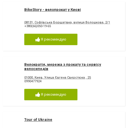
BikeStory - велопрокат у Києві
08131, Софіївська Борщагівка, вулиця Волошкова, 2/1
+380(66)050-19-65
Я рекомендую
Велократія, мережа з прокату та сервісу
велосипедів
01000, Киев, Улица Євгена Сверстюка , 25
0990477924
Я рекомендую
Tour of Ukraine