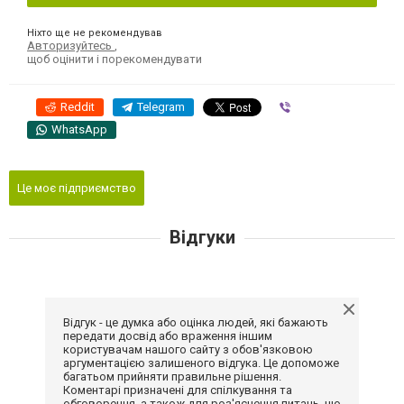
Ніхто ще не рекомендував
Авторизуйтесь
,
щоб оцінити і порекомендувати
Reddit
Telegram
Viber
WhatsApp
Це моє підприємство
Відгуки
Відгук - це думка або оцінка людей, які бажають
передати досвід або враження іншим
користувачам нашого сайту з обов'язковою
аргументацією залишеного відгука. Це допоможе
багатьом прийняти правильне рішення.
Коментарі призначені для спілкування та
обговорення, а також для роз'яснення питань, що