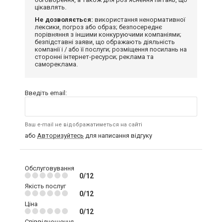
цікавлять.
Не дозволяється:
використання ненормативної
лексики, погроз або образ; безпосереднє
порівняння з іншими конкуруючими компаніями;
безпідставні заяви, що ображають діяльність
компанії і / або її послуги; розміщення посилань на
сторонні інтернет-ресурси; реклама та
самореклама.
Введіть email:
Ваш e-mail не відображатиметься на сайті
або
Авторизуйтесь
для написання відгуку
Обслуговування
0/12
Якість послуг
0/12
Ціна
0/12
Співвідношення