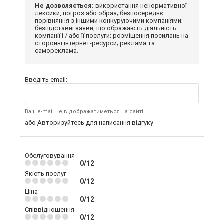
Не дозволяється:
використання ненормативної
лексики, погроз або образ; безпосереднє
порівняння з іншими конкуруючими компаніями;
безпідставні заяви, що ображають діяльність
компанії і / або її послуги; розміщення посилань на
сторонні інтернет-ресурси; реклама та
самореклама.
Введіть email:
Ваш e-mail не відображатиметься на сайті
або
Авторизуйтесь
для написання відгуку
Обслуговування
0/12
Якість послуг
0/12
Ціна
0/12
Співвідношення
0/12