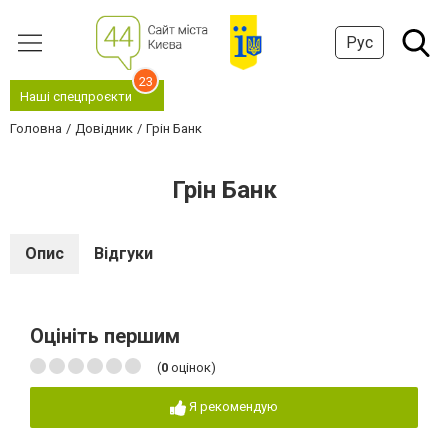
Рус
23
Наші спецпроєкти
Головна
Довідник
Грін Банк
Грін Банк
Опис
Відгуки
Оцініть першим
(
0
оцінок)
Я рекомендую