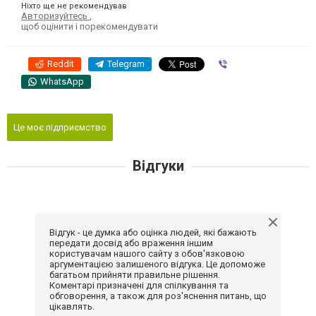
Ніхто ще не рекомендував
Авторизуйтесь
,
щоб оцінити і порекомендувати
Reddit
Telegram
Viber
WhatsApp
Це моє підприємство
Відгуки
Відгук - це думка або оцінка людей, які бажають
передати досвід або враження іншим
користувачам нашого сайту з обов'язковою
аргументацією залишеного відгука. Це допоможе
багатьом прийняти правильне рішення.
Коментарі призначені для спілкування та
обговорення, а також для роз'яснення питань, що
цікавлять.