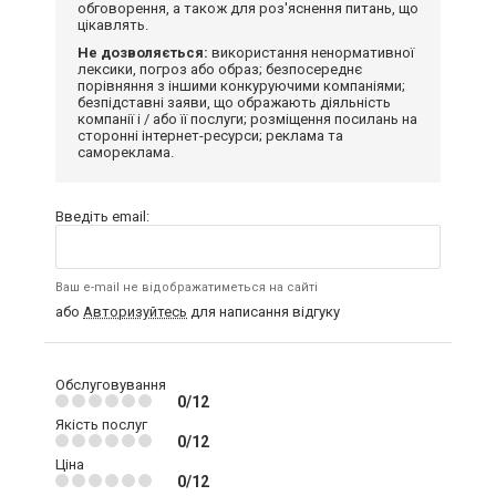
обговорення, а також для роз'яснення питань, що
цікавлять.
Не дозволяється:
використання ненормативної
лексики, погроз або образ; безпосереднє
порівняння з іншими конкуруючими компаніями;
безпідставні заяви, що ображають діяльність
компанії і / або її послуги; розміщення посилань на
сторонні інтернет-ресурси; реклама та
самореклама.
Введіть email:
Ваш e-mail не відображатиметься на сайті
або
Авторизуйтесь
для написання відгуку
Обслуговування
0/12
Якість послуг
0/12
Ціна
0/12