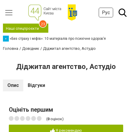
Рус
23
Наші спецпроєкти
«
«Без страху і міфів»: 10 матеріалів про психічне здоров’я
Головна
Довідник
Діджитал агентство, Астудіо
Діджитал агентство, Астудіо
Опис
Відгуки
Оцініть першим
(
0
оцінок)
Я рекомендую