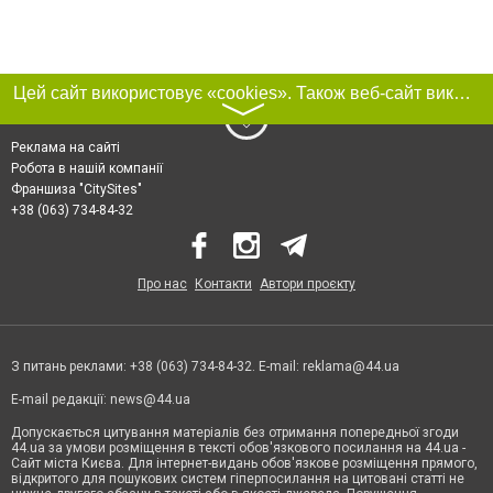
Цей сайт використовує «cookies». Також веб-сайт використовує інтернет-сервіс для збору технічних даних стосовно відвідувачів з метою отримання маркетингової та статистичної інформації. Умови обробки даних відвідувачів сайту див.
〉
Реклама на сайті
Робота в нашій компанії
Франшиза "CitySites"
+38 (063) 734-84-32
Про нас
Контакти
Автори проєкту
З питань реклами: +38 (063) 734-84-32. E-mail:
reklama@44.ua
E-mail редакції:
news@44.ua
Допускається цитування матеріалів без отримання попередньої згоди
44.ua за умови розміщення в тексті обов'язкового посилання на 44.ua -
Сайт міста Києва. Для інтернет-видань обов'язкове розміщення прямого,
відкритого для пошукових систем гіперпосилання на цитовані статті не