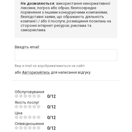
Не дозволяється:
використання ненормативної
лексики, погроз або образ; безпосереднє
порівняння з іншими конкуруючими компаніями;
безпідставні заяви, що ображають діяльність
компанії і / або її послуги; розміщення посилань на
сторонні інтернет-ресурси; реклама та
самореклама.
Введіть email:
Ваш e-mail не відображатиметься на сайті
або
Авторизуйтесь
для написання відгуку
Обслуговування
0/12
Якість послуг
0/12
Ціна
0/12
Співвідношення
0/12