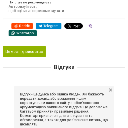
Ніхто ще не рекомендував
Авторизуйтесь
,
щоб оцінити і порекомендувати
Reddit
Telegram
Viber
WhatsApp
Це моє підприємство
Відгуки
Відгук - це думка або оцінка людей, які бажають
передати досвід або враження іншим
користувачам нашого сайту з обов'язковою
аргументацією залишеного відгука. Це допоможе
багатьом прийняти правильне рішення.
Коментарі призначені для спілкування та
обговорення, а також для роз'яснення питань, що
цікавлять.