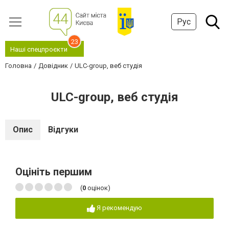
Рус
23
Наші спецпроєкти
Головна
Довідник
ULC-group, веб студія
ULC-group, веб студія
Опис
Відгуки
Оцініть першим
(
0
оцінок)
Я рекомендую