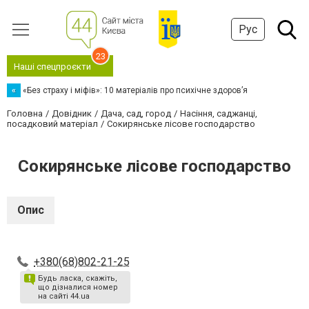
Рус
23
Наші спецпроєкти
«
«Без страху і міфів»: 10 матеріалів про психічне здоров’я
Головна
Довідник
Дача, сад, город
Насіння, саджанці,
посадковий матеріал
Сокирянське лісове господарство
Сокирянське лісове господарство
Опис
+380(68)802-21-25
Будь ласка, скажіть,
що дізналися номер
на сайті 44.ua