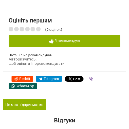
Оцініть першим
(
0
оцінок)
Я рекомендую
Ніхто ще не рекомендував
Авторизуйтесь
,
щоб оцінити і порекомендувати
Reddit
Telegram
Viber
WhatsApp
Це моє підприємство
Відгуки