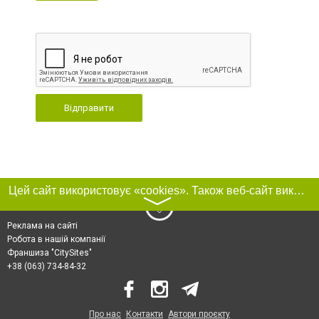
Відправити
Цей сайт використовує «cookies». Також веб-сайт використовує інтернет-сервіс для збору технічних даних стосовно відвідувачів з метою отримання маркетингової та статистичної інформації. Умови обробки даних відвідувачів сайту див.
〉
Реклама на сайті
Робота в нашій компанії
Франшиза "CitySites"
+38 (063) 734-84-32
Про нас
Контакти
Автори проєкту