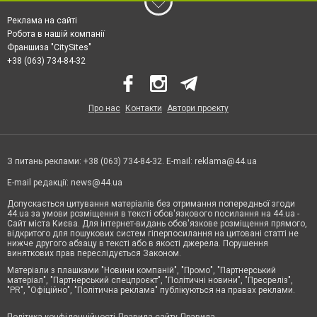
Реклама на сайті
Робота в нашій компанії
Франшиза "CitySites"
+38 (063) 734-84-32
Про нас
Контакти
Автори проєкту
З питань реклами: +38 (063) 734-84-32. E-mail:
reklama@44.ua
E-mail редакції:
news@44.ua
Допускається цитування матеріалів без отримання попередньої згоди
44.ua за умови розміщення в тексті обов'язкового посилання на 44.ua -
Сайт міста Києва. Для інтернет-видань обов'язкове розміщення прямого,
відкритого для пошукових систем гіперпосилання на цитовані статті не
нижче другого абзацу в тексті або в якості джерела. Порушення
виняткових прав переслідується Законом.
Матеріали з плашками "Новини компаній", "Промо", "Партнерський
матеріал", "Партнерський спецпроєкт", "Політичні новини", "Пресреліз",
"PR", "Офіційно", "Політична реклама" публікуються на правах реклами.