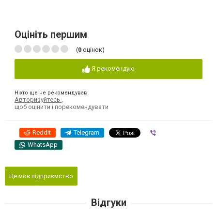
Оцініть першим
(
0
оцінок)
Я рекомендую
Ніхто ще не рекомендував
Авторизуйтесь
,
щоб оцінити і порекомендувати
Reddit
Telegram
Viber
WhatsApp
Це моє підприємство
Відгуки