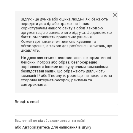
Відгук - це думка або оцінка людей, які бажають
передати досвід або враження іншим
користувачам нашого сайту з обов'язковою
аргументацією залишеного відгука. Це допоможе
багатьом прийняти правильне рішення.
Коментарі призначені для спілкування та
обговорення, а також для роз'яснення питань, що
цікавлять.
Не дозволяється:
використання ненормативної
лексики, погроз або образ; безпосереднє
порівняння з іншими конкуруючими компаніями;
безпідставні заяви, що ображають діяльність
компанії і / або її послуги; розміщення посилань на
сторонні інтернет-ресурси; реклама та
самореклама.
Введіть email:
Ваш e-mail не відображатиметься на сайті
або
Авторизуйтесь
для написання відгуку