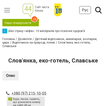
Рус
23
Наші спецпроєкти
«
«Без страху і міфів»: 10 матеріалів про психічне здоров’я
Головна
Дозвілля
Дитячий відпочинок, аквапарки, зоопарки,
цирк
Відпочинок на природі, пляжі
Слов'янка, еко-готель,
Славське
Слов'янка, еко-готель, Славське
Опис
+380 (97) 215-10-05
Будь ласка, скажіть,
що дізналися номер
на сайті 44.ua