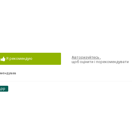
Авторизуйтесь
,
Я рекомендую
щоб оцінити і порекомендувати
омендував
App