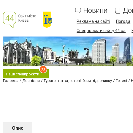
Новини
До
Реклама на сайті
Погода
Спецпроєкти сайту 44.ua
23
Наші спецпроєкти
Головна
Дозвілля
Турагентства, готелі, бази відпочинку
Готелі
H
Опис