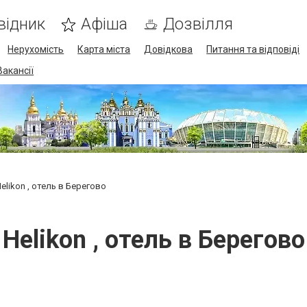
відник
Афіша
Дозвілля
Нерухомість
Карта міста
Довідкова
Питання та відповіді
Вакансії
elikon , отель в Берегово
Helikon , отель в Берегово