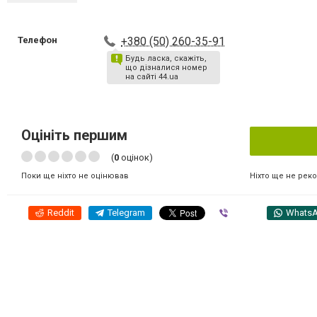
Телефон
+380 (50) 260-35-91
Будь ласка, скажіть,
що дізналися номер
на сайті 44.ua
Оцініть першим
(
0
оцінок)
Ніхто ще не рек
Поки ще ніхто не оцінював
Reddit
Telegram
Viber
Whats