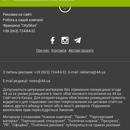
Реклама на сайті
Робота в нашій компанії
Франшиза "CitySites"
+38 (063) 734-84-32
Про нас
Контакти
Автори проєкту
З питань реклами: +38 (063) 734-84-32. E-mail:
reklama@44.ua
E-mail редакції:
news@44.ua
Допускається цитування матеріалів без отримання попередньої згоди
44.ua за умови розміщення в тексті обов'язкового посилання на 44.ua -
Сайт міста Києва. Для інтернет-видань обов'язкове розміщення прямого,
відкритого для пошукових систем гіперпосилання на цитовані статті не
нижче другого абзацу в тексті або в якості джерела. Порушення
виняткових прав переслідується Законом.
Матеріали з плашками "Новини компаній", "Промо", "Партнерський
матеріал", "Партнерський спецпроєкт", "Політичні новини", "Пресреліз",
"PR", "Офіційно", "Політична реклама" публікуються на правах реклами.