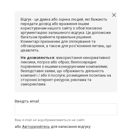
Відгук - це думка або оцінка людей, які бажають
передати досвід або враження іншим
користувачам нашого сайту з обов'язковою
аргументацією залишеного відгука. Це допоможе
багатьом прийняти правильне рішення.
Коментарі призначені для спілкування та
обговорення, а також для роз'яснення питань, що
цікавлять.
Не дозволяється:
використання ненормативної
лексики, погроз або образ; безпосереднє
порівняння з іншими конкуруючими компаніями;
безпідставні заяви, що ображають діяльність
компанії і / або її послуги; розміщення посилань на
сторонні інтернет-ресурси; реклама та
самореклама.
Введіть email:
Ваш e-mail не відображатиметься на сайті
або
Авторизуйтесь
для написання відгуку