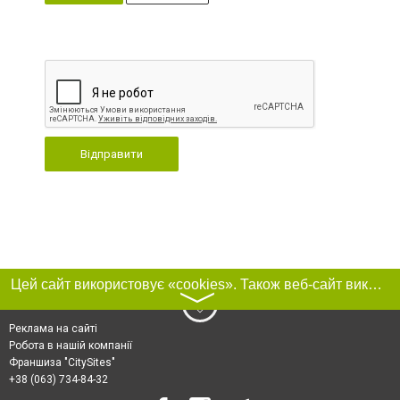
Відправити
Цей сайт використовує «cookies». Також веб-сайт використовує інтернет-сервіс для збору технічних даних стосовно відвідувачів з метою отримання маркетингової та статистичної інформації. Умови обробки даних відвідувачів сайту див.
〉
Реклама на сайті
Робота в нашій компанії
Франшиза "CitySites"
+38 (063) 734-84-32