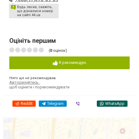
Будь ласка, скажіть,
що дізналися номер
на сайті 44.ua
Оцініть першим
(
0
оцінок)
Я рекомендую
Ніхто ще не рекомендував
Авторизуйтесь
,
щоб оцінити і порекомендувати
Reddit
Telegram
Viber
WhatsApp