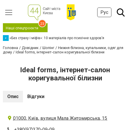
Рус
23
Наші спецпроєкти
«
«Без страху і міфів»: 10 матеріалів про психічне здоров’я
Головна
Довідник
Шопінг
Нижня білизна, купальники, одяг для
дому
Ideal forms, інтернет-салон коригувальної білизни
Ideal forms, інтернет-салон
коригувальної білизни
Опис
Відгуки
01000, Київ, вулиця Мала Житомирська, 15
+380(97)370-09-09