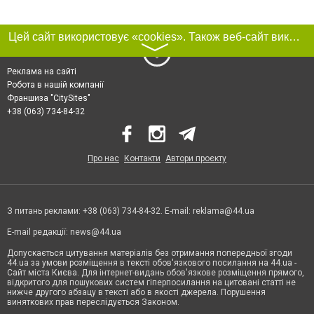
Цей сайт використовує «cookies». Також веб-сайт використовує інтернет-сервіс для збору технічних даних стосовно відвідувачів з метою отримання маркетингової та статистичної інформації. Умови обробки даних відвідувачів сайту див.
〉
Реклама на сайті
Робота в нашій компанії
Франшиза "CitySites"
+38 (063) 734-84-32
Про нас
Контакти
Автори проєкту
З питань реклами: +38 (063) 734-84-32. E-mail:
reklama@44.ua
E-mail редакції:
news@44.ua
Допускається цитування матеріалів без отримання попередньої згоди
44.ua за умови розміщення в тексті обов'язкового посилання на 44.ua -
Сайт міста Києва. Для інтернет-видань обов'язкове розміщення прямого,
відкритого для пошукових систем гіперпосилання на цитовані статті не
нижче другого абзацу в тексті або в якості джерела. Порушення
виняткових прав переслідується Законом.