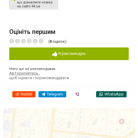
що дізналися номер
на сайті 44.ua
Оцініть першим
(
0
оцінок)
Я рекомендую
Ніхто ще не рекомендував
Авторизуйтесь
,
щоб оцінити і порекомендувати
Reddit
Telegram
Viber
WhatsApp