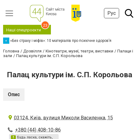
Рус
23
Наші спецпроєкти
«
«Без страху і міфів»: 10 матеріалів про психічне здоров’я
Головна
Дозвілля
Кінотеатри, музеї, театри, виставки
Палаци і
зали
Палац культури ім. С.П. Корольова
Палац культури ім. С.П. Корольова
Опис
03124, Київ, вулиця Миколи Василенка, 15
+380 (44) 408-10-86
Будь ласка, скажіть,