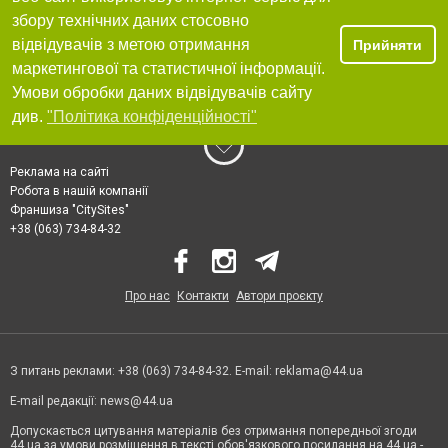
збору технічних даних стосовно
відвідувачів з метою отримання
Прийняти
маркетингової та статистичної інформації.
Умови обробки даних відвідувачів сайту
див.
"Політика конфіденційності"
Реклама на сайті
Робота в нашій компанії
Франшиза "CitySites"
+38 (063) 734-84-32
Про нас
Контакти
Автори проєкту
З питань реклами: +38 (063) 734-84-32. E-mail:
reklama@44.ua
E-mail редакції:
news@44.ua
Допускається цитування матеріалів без отримання попередньої згоди
44.ua за умови розміщення в тексті обов'язкового посилання на 44.ua -