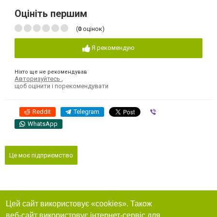
Оцініть першим
(
0
оцінок)
Я рекомендую
Ніхто ще не рекомендував
Авторизуйтесь
,
щоб оцінити і порекомендувати
Reddit
Telegram
Viber
WhatsApp
Це моє підприємство
Цей сайт використовує «cookies». Також
веб-сайт використовує інтернет-сервіс для