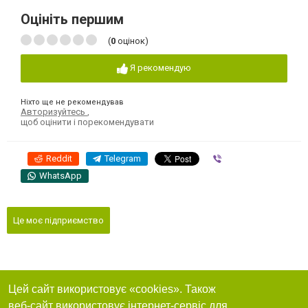
Оцініть першим
(
0
оцінок)
Я рекомендую
Ніхто ще не рекомендував
Авторизуйтесь
,
щоб оцінити і порекомендувати
Reddit
Telegram
Viber
WhatsApp
Це моє підприємство
Цей сайт використовує «cookies». Також
веб-сайт використовує інтернет-сервіс для