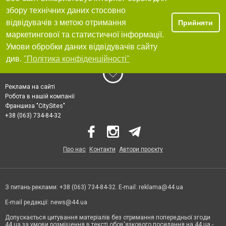
збору технічних даних стосовно
відвідувачів з метою отримання
Прийняти
маркетингової та статистичної інформації.
Умови обробки даних відвідувачів сайту
див.
"Політика конфіденційності"
Реклама на сайті
Робота в нашій компанії
Франшиза "CitySites"
+38 (063) 734-84-32
Про нас
Контакти
Автори проєкту
З питань реклами: +38 (063) 734-84-32. E-mail:
reklama@44.ua
E-mail редакції:
news@44.ua
Допускається цитування матеріалів без отримання попередньої згоди
44.ua за умови розміщення в тексті обов'язкового посилання на 44.ua -