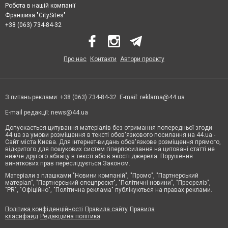
Робота в нашій компанії
Франшиза "CitySites"
+38 (063) 734-84-32
Про нас
Контакти
Автори проєкту
З питань реклами: +38 (063) 734-84-32. E-mail:
reklama@44.ua
E-mail редакції:
news@44.ua
Допускається цитування матеріалів без отримання попередньої згоди
44.ua за умови розміщення в тексті обов'язкового посилання на 44.ua -
Сайт міста Києва. Для інтернет-видань обов'язкове розміщення прямого,
відкритого для пошукових систем гіперпосилання на цитовані статті не
нижче другого абзацу в тексті або в якості джерела. Порушення
виняткових прав переслідується Законом.
Матеріали з плашками "Новини компаній", "Промо", "Партнерський
матеріал", "Партнерський спецпроєкт", "Політичні новини", "Пресреліз",
"PR", "Офіційно", "Політична реклама" публікуються на правах реклами.
Політика конфіденційності
Правила сайту
Правила
класифайд
Редакційна політика