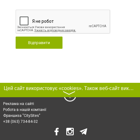
Відправити
Цей сайт використовує «cookies». Також веб-сайт використовує інтернет-сервіс для збору технічних даних стосовно відвідувачів з метою отримання маркетингової та статистичної інформації. Умови обробки даних відвідувачів сайту див.
〉
Реклама на сайті
Робота в нашій компанії
Франшиза "CitySites"
+38 (063) 734-84-32