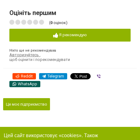
Оцініть першим
(
0
оцінок)
Я рекомендую
Ніхто ще не рекомендував
Авторизуйтесь
,
щоб оцінити і порекомендувати
Reddit
Telegram
Viber
WhatsApp
Це моє підприємство
Цей сайт використовує «cookies». Також