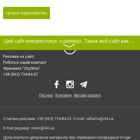
Це моє підприємство
Цей сайт використовує «cookies». Також веб-сайт використовує інтернет-сервіс для збору технічних даних стосовно відвідувачів з метою отримання маркетингової та статистичної інформації. Умови обробки даних відвідувачів сайту див.
〉
Реклама на сайті
Робота в нашій компанії
Франшиза "CitySites"
+38 (063) 734-84-32
Про нас
Контакти
Автори проєкту
З питань реклами: +38 (063) 734-84-32. E-mail:
reklama@44.ua
E-mail редакції:
news@44.ua
Допускається цитування матеріалів без отримання попередньої згоди