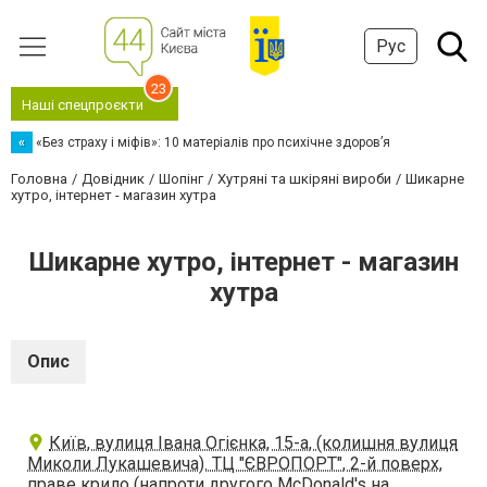
Рус
23
Наші спецпроєкти
«
«Без страху і міфів»: 10 матеріалів про психічне здоров’я
Головна
Довідник
Шопінг
Хутряні та шкіряні вироби
Шикарне
хутро, інтернет - магазин хутра
Шикарне хутро, інтернет - магазин
хутра
Опис
Київ, вулиця Івана Огієнка, 15-а, (колишня вулиця
Миколи Лукашевича). ТЦ "ЄВРОПОРТ", 2-й поверх,
праве крило (напроти другого McDonald's на