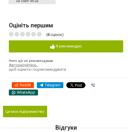
на сайті 44.ua
Оцініть першим
(
0
оцінок)
Я рекомендую
Ніхто ще не рекомендував
Авторизуйтесь
,
щоб оцінити і порекомендувати
Reddit
Telegram
Viber
WhatsApp
Це моє підприємство
Відгуки