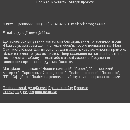
Про нас
Контакти
Автори проєкту
З питань реклами: +38 (063) 734-84-32. E-mail:
reklama@44.ua
E-mail редакції:
news@44.ua
Допускається цитування матеріалів без отримання попередньої згоди
44.ua за умови розміщення в тексті обов'язкового посилання на 44.ua -
Сайт міста Києва. Для інтернет-видань обов'язкове розміщення прямого,
відкритого для пошукових систем гіперпосилання на цитовані статті не
нижче другого абзацу в тексті або в якості джерела. Порушення
виняткових прав переслідується Законом.
Матеріали з плашками "Новини компаній", "Промо", "Партнерський
матеріал", "Партнерський спецпроєкт", "Політичні новини", "Пресреліз",
"PR", "Офіційно", "Політична реклама" публікуються на правах реклами.
Політика конфіденційності
Правила сайту
Правила
класифайд
Редакційна політика