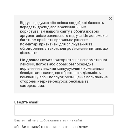
Відгук - це думка або оцінка людей, які бажають
передати досвід або враження іншим
користувачам нашого сайту з обов'язковою
аргументацією залишеного відгука. Це допоможе
багатьом прийняти правильне рішення.
Коментарі призначені для спілкування та
обговорення, а також для роз'яснення питань, що
цікавлять.
Не дозволяється:
використання ненормативної
лексики, погроз або образ; безпосереднє
порівняння з іншими конкуруючими компаніями;
безпідставні заяви, що ображають діяльність
компанії і / або її послуги; розміщення посилань на
сторонні інтернет-ресурси; реклама та
самореклама.
Введіть email:
Ваш e-mail не відображатиметься на сайті
або
Авторизуйтесь
для написання відгуку