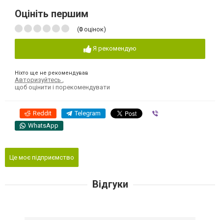
Оцініть першим
(
0
оцінок)
Я рекомендую
Ніхто ще не рекомендував
Авторизуйтесь
,
щоб оцінити і порекомендувати
Reddit
Telegram
Viber
WhatsApp
Це моє підприємство
Відгуки