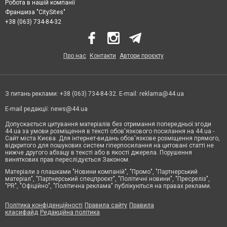
Робота в нашій компанії
Франшиза "CitySites"
+38 (063) 734-84-32
Про нас
Контакти
Автори проєкту
З питань реклами: +38 (063) 734-84-32. E-mail:
reklama@44.ua
E-mail редакції:
news@44.ua
Допускається цитування матеріалів без отримання попередньої згоди
44.ua за умови розміщення в тексті обов'язкового посилання на 44.ua -
Сайт міста Києва. Для інтернет-видань обов'язкове розміщення прямого,
відкритого для пошукових систем гіперпосилання на цитовані статті не
нижче другого абзацу в тексті або в якості джерела. Порушення
виняткових прав переслідується Законом.
Матеріали з плашками "Новини компаній", "Промо", "Партнерський
матеріал", "Партнерський спецпроєкт", "Політичні новини", "Пресреліз",
"PR", "Офіційно", "Політична реклама" публікуються на правах реклами.
Політика конфіденційності
Правила сайту
Правила
класифайд
Редакційна політика