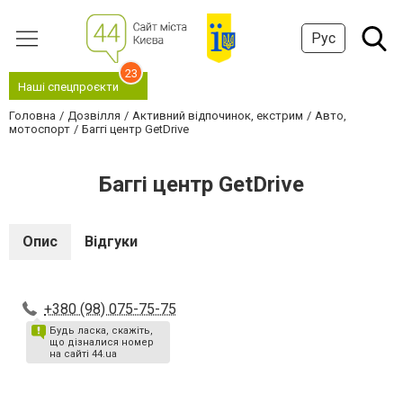
Рус
23
Наші спецпроєкти
Головна
Дозвілля
Активний відпочинок, екстрим
Авто,
мотоспорт
Баггі центр GetDrive
Баггі центр GetDrive
Опис
Відгуки
+380 (98) 075-75-75
Будь ласка, скажіть,
що дізналися номер
на сайті 44.ua