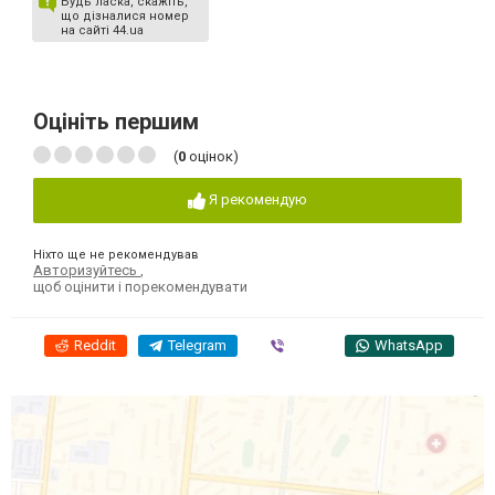
Будь ласка, скажіть,
що дізналися номер
на сайті 44.ua
Оцініть першим
(
0
оцінок)
Я рекомендую
Ніхто ще не рекомендував
Авторизуйтесь
,
щоб оцінити і порекомендувати
Reddit
Telegram
Viber
WhatsApp