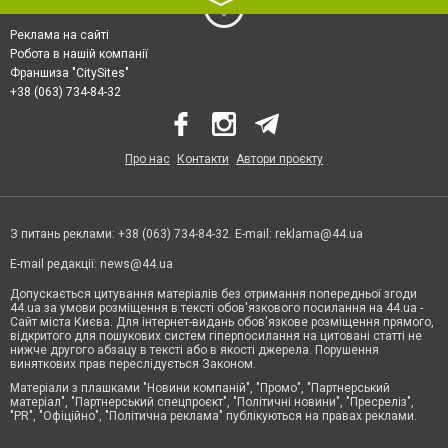
Реклама на сайті
Робота в нашій компанії
Франшиза "CitySites"
+38 (063) 734-84-32
Про нас
Контакти
Автори проєкту
З питань реклами: +38 (063) 734-84-32. E-mail:
reklama@44.ua
E-mail редакції:
news@44.ua
Допускається цитування матеріалів без отримання попередньої згоди
44.ua за умови розміщення в тексті обов'язкового посилання на 44.ua -
Сайт міста Києва. Для інтернет-видань обов'язкове розміщення прямого,
відкритого для пошукових систем гіперпосилання на цитовані статті не
нижче другого абзацу в тексті або в якості джерела. Порушення
виняткових прав переслідується Законом.
Матеріали з плашками "Новини компаній", "Промо", "Партнерський
матеріал", "Партнерський спецпроєкт", "Політичні новини", "Пресреліз",
"PR", "Офіційно", "Політична реклама" публікуються на правах реклами.