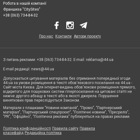
Робота в нашій компанії
Франшиза "CitySites"
+38 (063) 734-84-32
Про нас
Контакти
Автори проєкту
З питань реклами: +38 (063) 734-84-32. E-mail:
reklama@44.ua
E-mail редакції:
news@44.ua
Допускається цитування матеріалів без отримання попередньої згоди
44.ua за умови розміщення в тексті обов'язкового посилання на 44.ua -
Сайт міста Києва. Для інтернет-видань обов'язкове розміщення прямого,
відкритого для пошукових систем гіперпосилання на цитовані статті не
нижче другого абзацу в тексті або в якості джерела. Порушення
виняткових прав переслідується Законом.
Матеріали з плашками "Новини компаній", "Промо", "Партнерський
матеріал", "Партнерський спецпроєкт", "Політичні новини", "Пресреліз",
"PR", "Офіційно", "Політична реклама" публікуються на правах реклами.
Політика конфіденційності
Правила сайту
Правила
класифайд
Редакційна політика