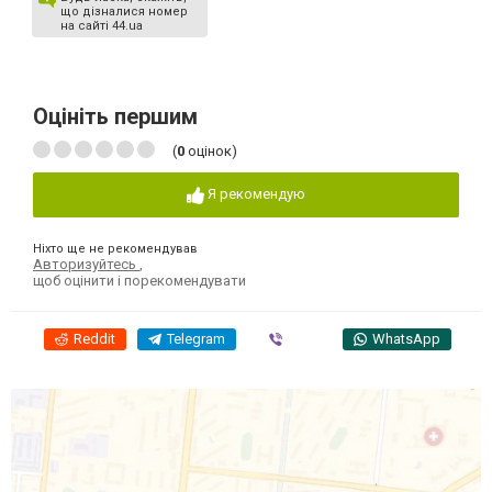
що дізналися номер
на сайті 44.ua
Оцініть першим
(
0
оцінок)
Я рекомендую
Ніхто ще не рекомендував
Авторизуйтесь
,
щоб оцінити і порекомендувати
Reddit
Telegram
Viber
WhatsApp