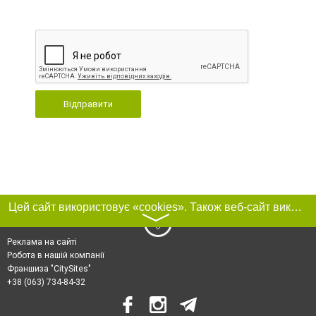
Відправити
Цей сайт використовує «cookies». Також веб-сайт використовує інтернет-сервіс для збору технічних даних стосовно відвідувачів з метою отримання маркетингової та статистичної інформації. Умови обробки даних відвідувачів сайту див.
〉
Реклама на сайті
Робота в нашій компанії
Франшиза "CitySites"
+38 (063) 734-84-32