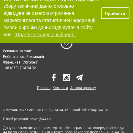
збору технічних даних стосовно
відвідувачів з метою отримання
Прийняти
маркетингової та статистичної інформації.
Умови обробки даних відвідувачів сайту
див.
"Політика конфіденційності"
Реклама на сайті
Робота в нашій компанії
Франшиза "CitySites"
+38 (063) 734-84-32
Про нас
Контакти
Автори проєкту
З питань реклами: +38 (063) 734-84-32. E-mail:
reklama@44.ua
E-mail редакції:
news@44.ua
Допускається цитування матеріалів без отримання попередньої згоди
44.ua за умови розміщення в тексті обов'язкового посилання на 44.ua -