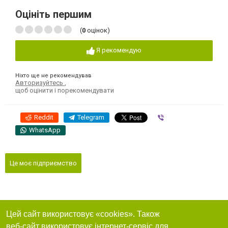
Оцініть першим
(
0
оцінок)
Я рекомендую
Ніхто ще не рекомендував
Авторизуйтесь
,
щоб оцінити і порекомендувати
Reddit
Telegram
Viber
WhatsApp
Це моє підприємство
Цей сайт використовує «cookies». Також
веб-сайт використовує інтернет-сервіс для