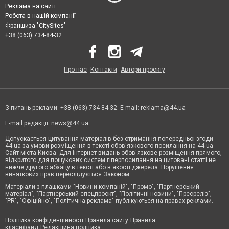
Реклама на сайті
Робота в нашій компанії
Франшиза "CitySites"
+38 (063) 734-84-32
Про нас
Контакти
Автори проєкту
З питань реклами: +38 (063) 734-84-32. E-mail:
reklama@44.ua
E-mail редакції:
news@44.ua
Допускається цитування матеріалів без отримання попередньої згоди
44.ua за умови розміщення в тексті обов'язкового посилання на 44.ua -
Сайт міста Києва. Для інтернет-видань обов'язкове розміщення прямого,
відкритого для пошукових систем гіперпосилання на цитовані статті не
нижче другого абзацу в тексті або в якості джерела. Порушення
виняткових прав переслідується Законом.
Матеріали з плашками "Новини компаній", "Промо", "Партнерський
матеріал", "Партнерський спецпроєкт", "Політичні новини", "Пресреліз",
"PR", "Офіційно", "Політична реклама" публікуються на правах реклами.
Політика конфіденційності
Правила сайту
Правила
класифайд
Редакційна політика