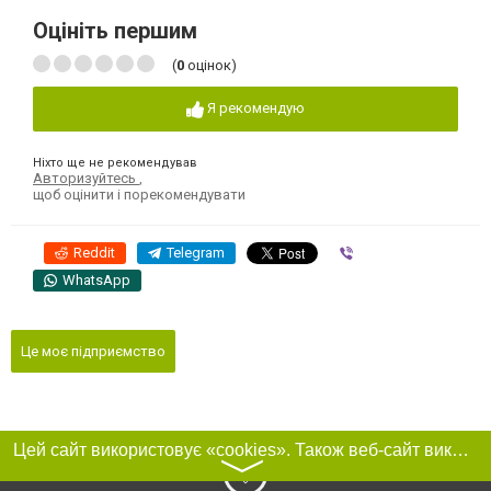
Оцініть першим
(
0
оцінок)
Я рекомендую
Ніхто ще не рекомендував
Авторизуйтесь
,
щоб оцінити і порекомендувати
Reddit
Telegram
Viber
WhatsApp
Це моє підприємство
Цей сайт використовує «cookies». Також веб-сайт використовує інтернет-сервіс для збору технічних даних стосовно відвідувачів з метою отримання маркетингової та статистичної інформації. Умови обробки даних відвідувачів сайту див.
〉