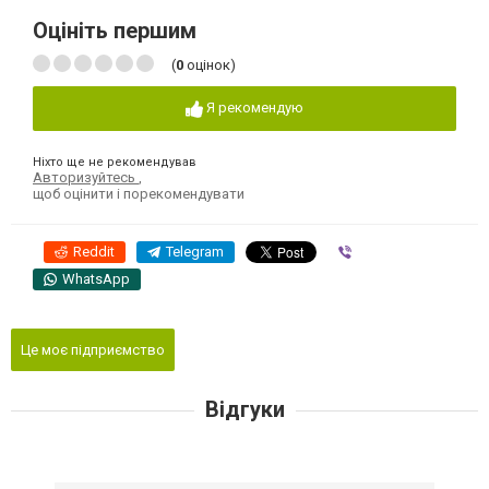
Оцініть першим
(
0
оцінок)
Я рекомендую
Ніхто ще не рекомендував
Авторизуйтесь
,
щоб оцінити і порекомендувати
Reddit
Telegram
Viber
WhatsApp
Це моє підприємство
Відгуки