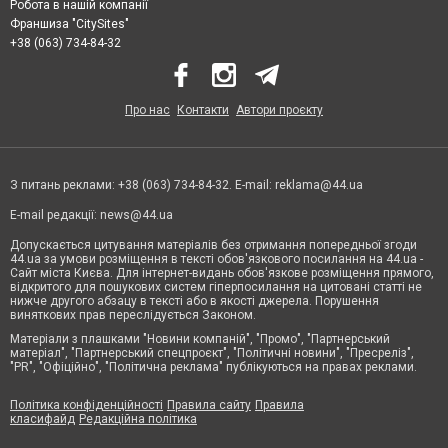
Робота в нашій компанії
Франшиза "CitySites"
+38 (063) 734-84-32
Про нас
Контакти
Автори проєкту
З питань реклами: +38 (063) 734-84-32. E-mail:
reklama@44.ua
E-mail редакції:
news@44.ua
Допускається цитування матеріалів без отримання попередньої згоди
44.ua за умови розміщення в тексті обов'язкового посилання на 44.ua -
Сайт міста Києва. Для інтернет-видань обов'язкове розміщення прямого,
відкритого для пошукових систем гіперпосилання на цитовані статті не
нижче другого абзацу в тексті або в якості джерела. Порушення
виняткових прав переслідується Законом.
Матеріали з плашками "Новини компаній", "Промо", "Партнерський
матеріал", "Партнерський спецпроєкт", "Політичні новини", "Пресреліз",
"PR", "Офіційно", "Політична реклама" публікуються на правах реклами.
Політика конфіденційності
Правила сайту
Правила
класифайд
Редакційна політика