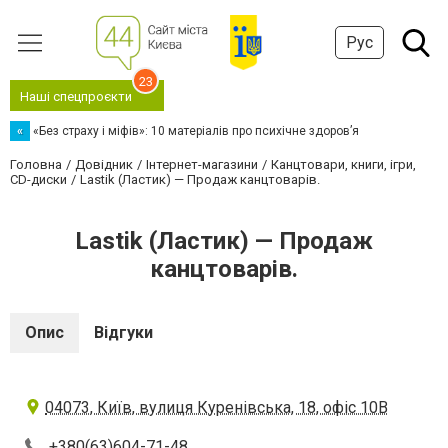
Рус
23
Наші спецпроєкти
«
«Без страху і міфів»: 10 матеріалів про психічне здоров’я
Головна
Довідник
Інтернет-магазини
Канцтовари, книги, ігри,
CD-диски
Lastik (Ластик) — Продаж канцтоварів.
Lastik (Ластик) — Продаж
канцтоварів.
Опис
Відгуки
04073, Київ, вулиця Куренівська, 18, офіс 10В
+380(63)604-71-48