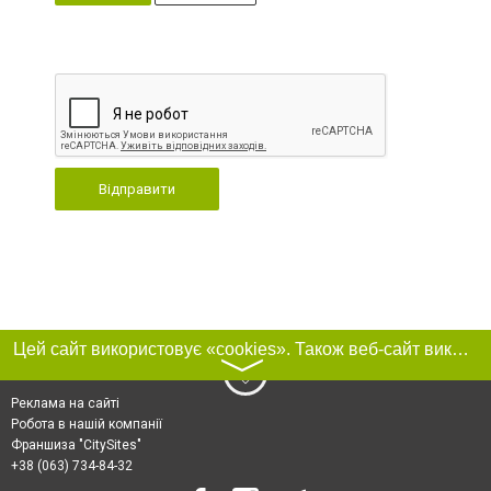
Відправити
Цей сайт використовує «cookies». Також веб-сайт використовує інтернет-сервіс для збору технічних даних стосовно відвідувачів з метою отримання маркетингової та статистичної інформації. Умови обробки даних відвідувачів сайту див.
〉
Реклама на сайті
Робота в нашій компанії
Франшиза "CitySites"
+38 (063) 734-84-32