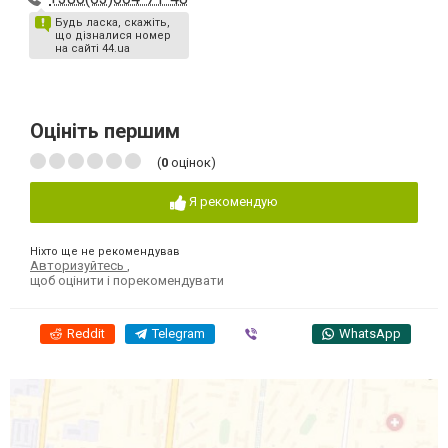
Будь ласка, скажіть,
що дізналися номер
на сайті 44.ua
Оцініть першим
(
0
оцінок)
Я рекомендую
Ніхто ще не рекомендував
Авторизуйтесь
,
щоб оцінити і порекомендувати
Reddit
Telegram
Viber
WhatsApp