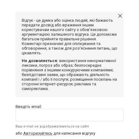
Відгук - це думка або оцінка людей, які бажають
передати досвід або враження іншим
користувачам нашого сайту з обов'язковою
аргументацією залишеного відгука. Це допоможе
багатьом прийняти правильне рішення.
Коментарі призначені для спілкування та
обговорення, а також для роз'яснення питань, що
цікавлять.
Не дозволяється:
використання ненормативної
лексики, погроз або образ; безпосереднє
порівняння з іншими конкуруючими компаніями;
безпідставні заяви, що ображають діяльність
компанії і / або її послуги; розміщення посилань на
сторонні інтернет-ресурси; реклама та
самореклама.
Введіть email:
Ваш e-mail не відображатиметься на сайті
або
Авторизуйтесь
для написання відгуку