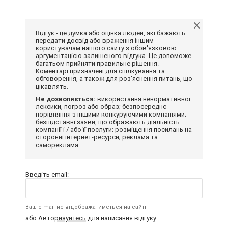
Відгук - це думка або оцінка людей, які бажають
передати досвід або враження іншим
користувачам нашого сайту з обов'язковою
аргументацією залишеного відгука. Це допоможе
багатьом прийняти правильне рішення.
Коментарі призначені для спілкування та
обговорення, а також для роз'яснення питань, що
цікавлять.
Не дозволяється:
використання ненормативної
лексики, погроз або образ; безпосереднє
порівняння з іншими конкуруючими компаніями;
безпідставні заяви, що ображають діяльність
компанії і / або її послуги; розміщення посилань на
сторонні інтернет-ресурси; реклама та
самореклама.
Введіть email:
Ваш e-mail не відображатиметься на сайті
або
Авторизуйтесь
для написання відгуку