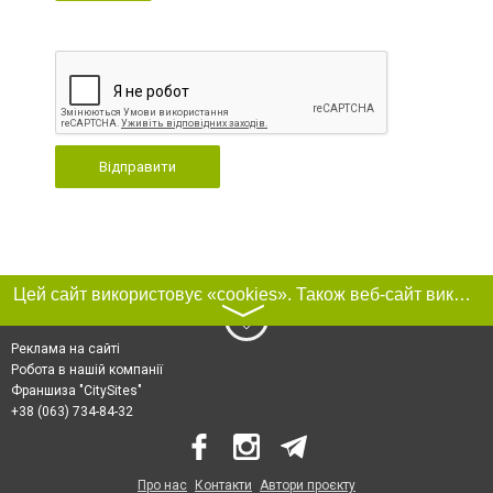
Відправити
Цей сайт використовує «cookies». Також веб-сайт використовує інтернет-сервіс для збору технічних даних стосовно відвідувачів з метою отримання маркетингової та статистичної інформації. Умови обробки даних відвідувачів сайту див.
〉
Реклама на сайті
Робота в нашій компанії
Франшиза "CitySites"
+38 (063) 734-84-32
Про нас
Контакти
Автори проєкту