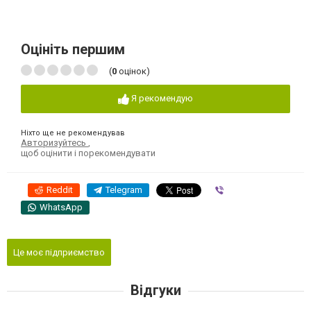
Оцініть першим
(
0
оцінок)
Я рекомендую
Ніхто ще не рекомендував
Авторизуйтесь
,
щоб оцінити і порекомендувати
Reddit
Telegram
Viber
WhatsApp
Це моє підприємство
Відгуки