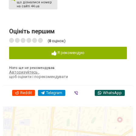
що дізналися номер
на сайті 44.ua
Оцініть першим
(
0
оцінок)
Я рекомендую
Ніхто ще не рекомендував
Авторизуйтесь
,
щоб оцінити і порекомендувати
Reddit
Telegram
Viber
WhatsApp