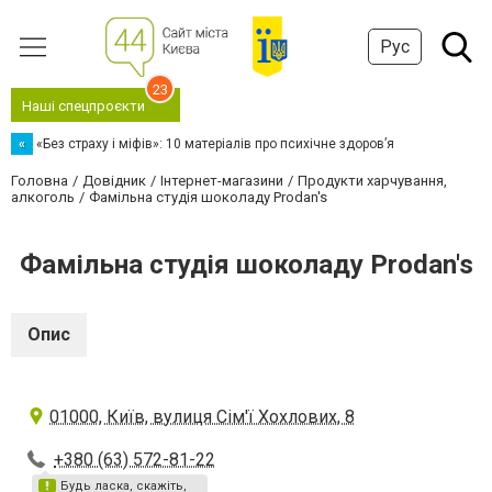
Рус
23
Наші спецпроєкти
«
«Без страху і міфів»: 10 матеріалів про психічне здоров’я
Головна
Довідник
Інтернет-магазини
Продукти харчування,
алкоголь
Фамільна студія шоколаду Prodan's
Фамільна студія шоколаду Prodan's
Опис
01000, Київ, вулиця Сім'ї Хохлових, 8
+380 (63) 572-81-22
Будь ласка, скажіть,