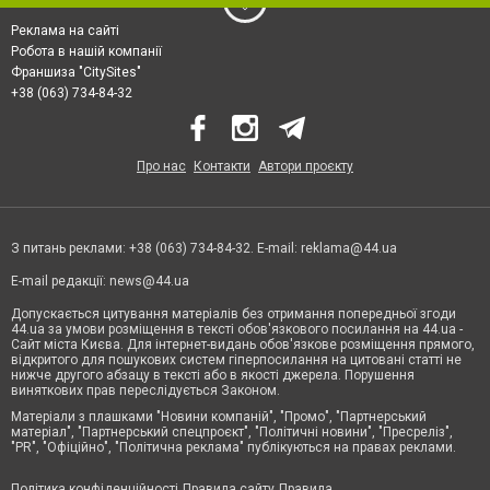
Реклама на сайті
Робота в нашій компанії
Франшиза "CitySites"
+38 (063) 734-84-32
Про нас
Контакти
Автори проєкту
З питань реклами: +38 (063) 734-84-32. E-mail:
reklama@44.ua
E-mail редакції:
news@44.ua
Допускається цитування матеріалів без отримання попередньої згоди
44.ua за умови розміщення в тексті обов'язкового посилання на 44.ua -
Сайт міста Києва. Для інтернет-видань обов'язкове розміщення прямого,
відкритого для пошукових систем гіперпосилання на цитовані статті не
нижче другого абзацу в тексті або в якості джерела. Порушення
виняткових прав переслідується Законом.
Матеріали з плашками "Новини компаній", "Промо", "Партнерський
матеріал", "Партнерський спецпроєкт", "Політичні новини", "Пресреліз",
"PR", "Офіційно", "Політична реклама" публікуються на правах реклами.
Політика конфіденційності
Правила сайту
Правила