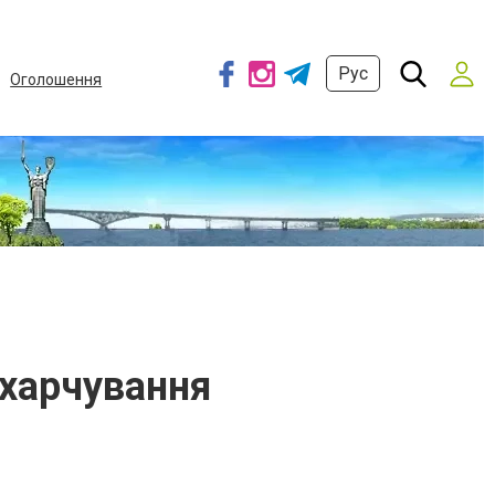
Рус
Оголошення
 харчування