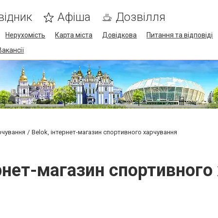
відник
Афіша
Дозвілля
Нерухомість
Карта міста
Довідкова
Питання та відповіді
Вакансії
рчування
Belok, інтернет-магазин спортивного харчування
ернет-магазин спортивного