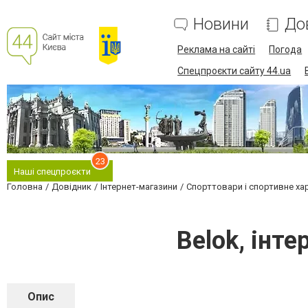
Новини
До
Реклама на сайті
Погода
Спецпроєкти сайту 44.ua
23
Наші спецпроєкти
Головна
Довідник
Інтернет-магазини
Спорттовари і спортивне ха
Belok, інт
Опис