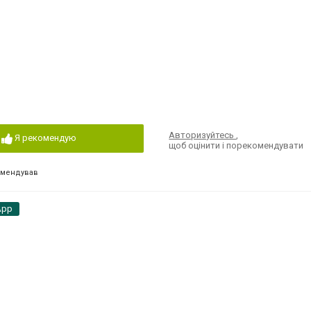
Авторизуйтесь
,
Я рекомендую
щоб оцінити і порекомендувати
омендував
App