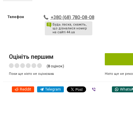
Телефон
+380 (68) 780-08-08
Будь ласка, скажіть,
що дізналися номер
на сайті 44.ua
Оцініть першим
(
0
оцінок)
Ніхто ще не рек
Поки ще ніхто не оцінював
Reddit
Telegram
Viber
Whats