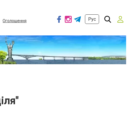
Рус
Оголошення
іля"