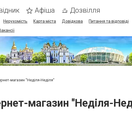
відник
Афіша
Дозвілля
Нерухомість
Карта міста
Довідкова
Питання та відповіді
Вакансії
ернет-магазин "Неділя-Неділя"
ернет-магазин "Неділя-Нед