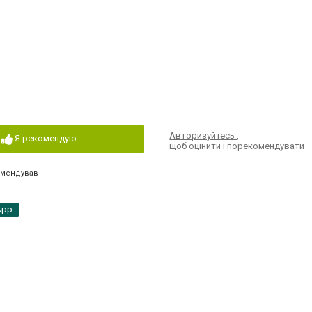
Авторизуйтесь
,
Я рекомендую
щоб оцінити і порекомендувати
омендував
App