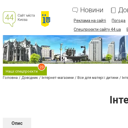
Новини
До
Реклама на сайті
Погода
Спецпроєкти сайту 44.ua
23
Наші спецпроєкти
Головна
Довідник
Інтернет-магазини
Все для матері і дитини
Інт
Інт
Опис