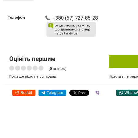
Телефон
+380 (67) 727-85-28
Будь ласка, скажіть,
що дізналися номер
на сайті 44.ua
Оцініть першим
(
0
оцінок)
Ніхто ще не рек
Поки ще ніхто не оцінював
Reddit
Telegram
Viber
Whats