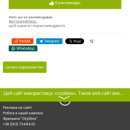
Я рекомендую
Ніхто ще не рекомендував
Авторизуйтесь
,
щоб оцінити і порекомендувати
Reddit
Telegram
Viber
WhatsApp
Це моє підприємство
Цей сайт використовує «cookies». Також веб-сайт використовує інтернет-сервіс для збору технічних даних стосовно відвідувачів з метою отримання маркетингової та статистичної інформації. Умови обробки даних відвідувачів сайту див.
〉
Реклама на сайті
Робота в нашій компанії
Франшиза "CitySites"
+38 (063) 734-84-32