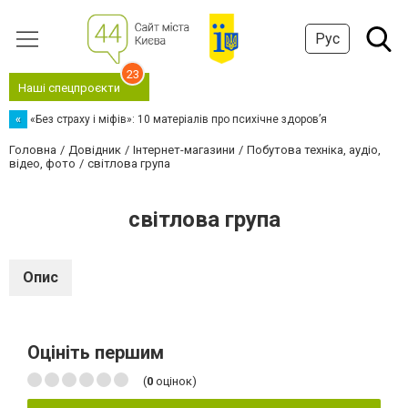
Рус
23
Наші спецпроєкти
«
«Без страху і міфів»: 10 матеріалів про психічне здоров’я
Головна
Довідник
Інтернет-магазини
Побутова техніка, аудіо,
відео, фото
світлова група
світлова група
Опис
Оцініть першим
(
0
оцінок)