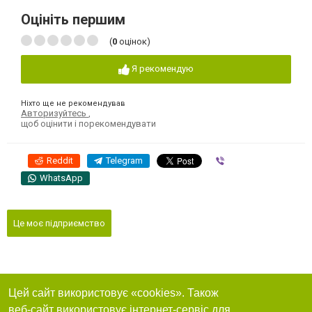
Оцініть першим
(
0
оцінок)
Я рекомендую
Ніхто ще не рекомендував
Авторизуйтесь
,
щоб оцінити і порекомендувати
Reddit
Telegram
Viber
WhatsApp
Це моє підприємство
Цей сайт використовує «cookies». Також
веб-сайт використовує інтернет-сервіс для