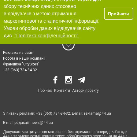
збору технічних даних стосовно
відвідувачів з метою отримання
Прийняти
маркетингової та статистичної інформації.
Умови обробки даних відвідувачів сайту
див.
"Політика конфіденційності"
Реклама на сайті
Робота в нашій компанії
Франшиза "CitySites"
+38 (063) 734-84-32
Про нас
Контакти
Автори проєкту
З питань реклами: +38 (063) 734-84-32. E-mail:
reklama@44.ua
E-mail редакції:
news@44.ua
Допускається цитування матеріалів без отримання попередньої згоди
44.ua за умови розміщення в тексті обов'язкового посилання на 44.ua -