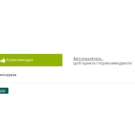
Авторизуйтесь
,
Я рекомендую
щоб оцінити і порекомендувати
омендував
App