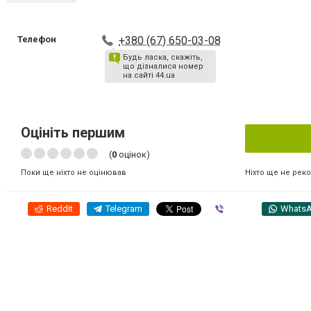
Телефон
+380 (67) 650-03-08
Будь ласка, скажіть,
що дізналися номер
на сайті 44.ua
Оцініть першим
(
0
оцінок)
Ніхто ще не рек
Поки ще ніхто не оцінював
Reddit
Telegram
Viber
Whats