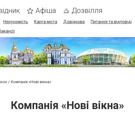
відник
Афіша
Дозвілля
Нерухомість
Карта міста
Довідкова
Питання та відповіді
Вакансії
ікон
Компанія «Нові вікна»
Компанія «Нові вікна»