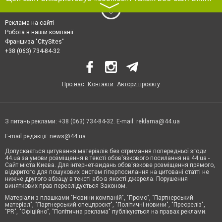
〉
Реклама на сайті
Робота в нашій компанії
Франшиза "CitySites"
+38 (063) 734-84-32
Про нас
Контакти
Автори проєкту
З питань реклами: +38 (063) 734-84-32. E-mail:
reklama@44.ua
E-mail редакції:
news@44.ua
Допускається цитування матеріалів без отримання попередньої згоди
44.ua за умови розміщення в тексті обов'язкового посилання на 44.ua -
Сайт міста Києва. Для інтернет-видань обов'язкове розміщення прямого,
відкритого для пошукових систем гіперпосилання на цитовані статті не
нижче другого абзацу в тексті або в якості джерела. Порушення
виняткових прав переслідується Законом.
Матеріали з плашками "Новини компаній", "Промо", "Партнерський
матеріал", "Партнерський спецпроєкт", "Політичні новини", "Пресреліз",
"PR", "Офіційно", "Політична реклама" публікуються на правах реклами.