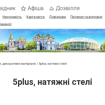
відник
Афіша
Дозвілля
Нерухомість
Карта міста
Довідкова
Питання та відповіді
Вакансії
, декоративні матеріали
5plus, натяжні стелі
5plus, натяжні стелі