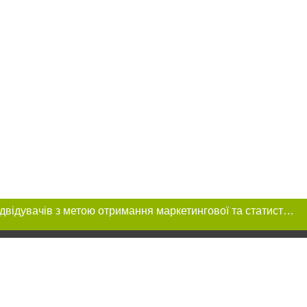
Цей сайт використовує «cookies». Також веб-сайт використовує інтернет-сервіс для збору технічних даних стосовно відвідувачів з метою отримання маркетингової та статистичної інформації. Умови обробки даних відвідувачів сайту див.