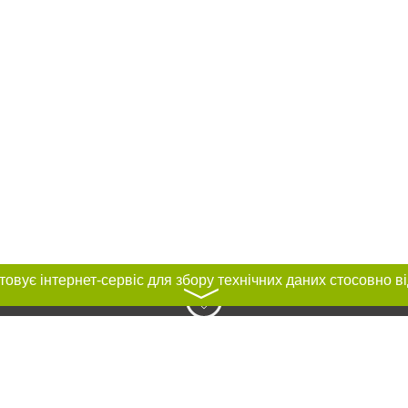
〉
нас :
и
Автори проєкту