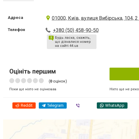
Адреса
01000, Київ, вулиця Вибірська, 104, 2
Телефон
+380 (50) 458-90-50
Будь ласка, скажіть,
що дізналися номер
на сайті 44.ua
Оцініть першим
(
0
оцінок)
Ніхто ще не рек
Поки ще ніхто не оцінював
Reddit
Telegram
Viber
WhatsApp