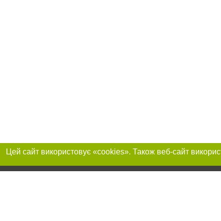
Реклама на сайті
Приєднуйтесь до 
Робота в нашій компанії
Франшиза "CitySites"
Про нас
Контакт
+38 (063) 734-84-32