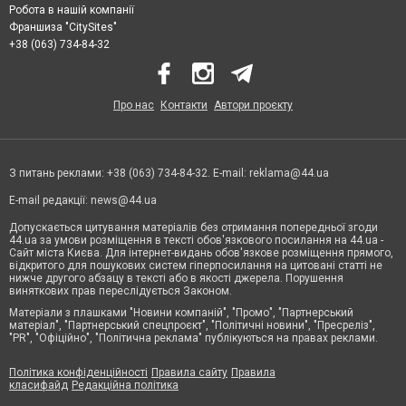
Робота в нашій компанії
Франшиза "CitySites"
+38 (063) 734-84-32
Про нас
Контакти
Автори проєкту
З питань реклами: +38 (063) 734-84-32. E-mail:
reklama@44.ua
E-mail редакції:
news@44.ua
Допускається цитування матеріалів без отримання попередньої згоди
44.ua за умови розміщення в тексті обов'язкового посилання на 44.ua -
Сайт міста Києва. Для інтернет-видань обов'язкове розміщення прямого,
відкритого для пошукових систем гіперпосилання на цитовані статті не
нижче другого абзацу в тексті або в якості джерела. Порушення
виняткових прав переслідується Законом.
Матеріали з плашками "Новини компаній", "Промо", "Партнерський
матеріал", "Партнерський спецпроєкт", "Політичні новини", "Пресреліз",
"PR", "Офіційно", "Політична реклама" публікуються на правах реклами.
Політика конфіденційності
Правила сайту
Правила
класифайд
Редакційна політика