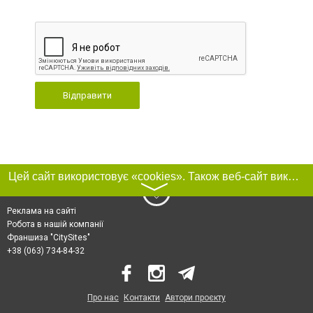
Відправити
Цей сайт використовує «cookies». Також веб-сайт використовує інтернет-сервіс для збору технічних даних стосовно відвідувачів з метою отримання маркетингової та статистичної інформації. Умови обробки даних відвідувачів сайту див.
〉
Реклама на сайті
Робота в нашій компанії
Франшиза "CitySites"
+38 (063) 734-84-32
Про нас
Контакти
Автори проєкту