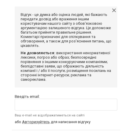
Відгук - це думка або оцінка людей, які бажають
передати досвід або враження іншим
користувачам нашого сайту з обов'язковою
аргументацією залишеного відгука. Це допоможе
багатьом прийняти правильне рішення.
Коментарі призначені для спілкування та
обговорення, а також для роз'яснення питань, що
цікавлять.
Не дозволяється:
використання ненормативної
лексики, погроз або образ; безпосереднє
порівняння з іншими конкуруючими компаніями;
безпідставні заяви, що ображають діяльність
компанії і / або її послуги; розміщення посилань на
сторонні інтернет-ресурси; реклама та
самореклама.
Введіть email:
Ваш e-mail не відображатиметься на сайті
або
Авторизуйтесь
для написання відгуку