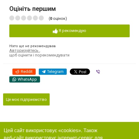
Оцініть першим
(
0
оцінок)
Я рекомендую
Ніхто ще не рекомендував
Авторизуйтесь
,
щоб оцінити і порекомендувати
Reddit
Telegram
Viber
WhatsApp
Це моє підприємство
Цей сайт використовує «cookies». Також
веб-сайт використовує інтернет-сервіс для