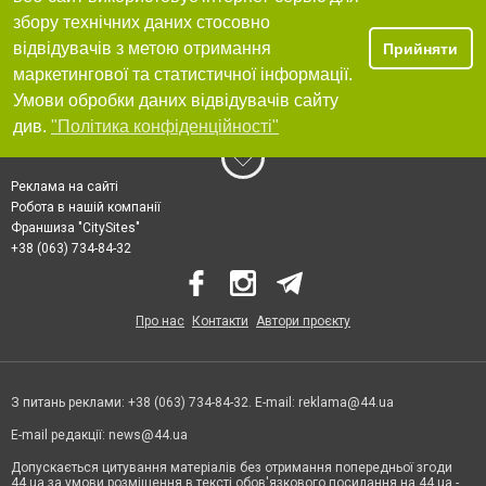
збору технічних даних стосовно
відвідувачів з метою отримання
Прийняти
маркетингової та статистичної інформації.
Умови обробки даних відвідувачів сайту
див.
"Політика конфіденційності"
Реклама на сайті
Робота в нашій компанії
Франшиза "CitySites"
+38 (063) 734-84-32
Про нас
Контакти
Автори проєкту
З питань реклами: +38 (063) 734-84-32. E-mail:
reklama@44.ua
E-mail редакції:
news@44.ua
Допускається цитування матеріалів без отримання попередньої згоди
44.ua за умови розміщення в тексті обов'язкового посилання на 44.ua -