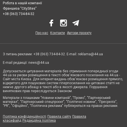
Робота в нашій компанії
Франшиза "CitySites"
+38 (063) 734-84-32
Про нас
Контакти
Автори проєкту
З питань реклами: +38 (063) 734-84-32. E-mail:
reklama@44.ua
E-mail редакції:
news@44.ua
Допускається цитування матеріалів без отримання попередньої згоди
44.ua за умови розміщення в тексті обов'язкового посилання на 44.ua -
Сайт міста Києва. Для інтернет-видань обов'язкове розміщення прямого,
відкритого для пошукових систем гіперпосилання на цитовані статті не
нижче другого абзацу в тексті або в якості джерела. Порушення
виняткових прав переслідується Законом.
Матеріали з плашками "Новини компаній", "Промо", "Партнерський
матеріал", "Партнерський спецпроєкт", "Політичні новини", "Пресреліз",
"PR", "Офіційно", "Політична реклама" публікуються на правах реклами.
Політика конфіденційності
Правила сайту
Правила
класифайд
Редакційна політика