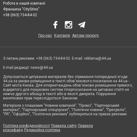
Робота в нашій компанії
Франшиза "CitySites"
+38 (063) 734-84-32
Про нас
Контакти
Автори проєкту
З питань реклами: +38 (063) 734-84-32. E-mail:
reklama@44.ua
E-mail редакції:
news@44.ua
Допускається цитування матеріалів без отримання попередньої згоди
44.ua за умови розміщення в тексті обов'язкового посилання на 44.ua -
Сайт міста Києва. Для інтернет-видань обов'язкове розміщення прямого,
відкритого для пошукових систем гіперпосилання на цитовані статті не
нижче другого абзацу в тексті або в якості джерела. Порушення
виняткових прав переслідується Законом.
Матеріали з плашками "Новини компаній", "Промо", "Партнерський
матеріал", "Партнерський спецпроєкт", "Політичні новини", "Пресреліз",
"PR", "Офіційно", "Політична реклама" публікуються на правах реклами.
Політика конфіденційності
Правила сайту
Правила
класифайд
Редакційна політика