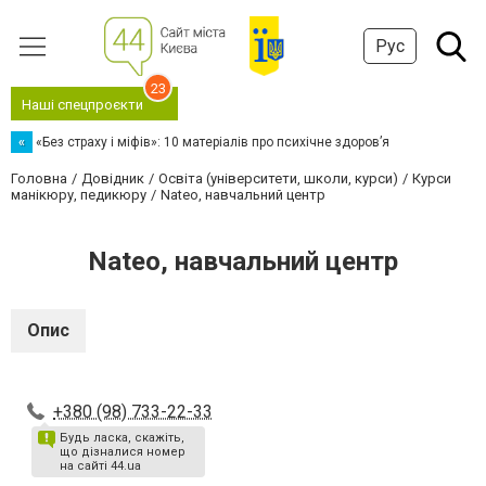
Рус
23
Наші спецпроєкти
«
«Без страху і міфів»: 10 матеріалів про психічне здоров’я
Головна
Довідник
Освіта (університети, школи, курси)
Курси
манікюру, педикюру
Nateo, навчальний центр
Nateo, навчальний центр
Опис
+380 (98) 733-22-33
Будь ласка, скажіть,
що дізналися номер
на сайті 44.ua