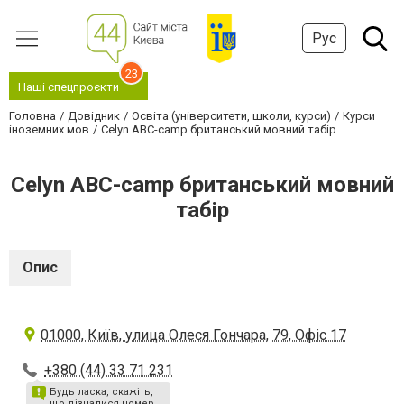
Рус
23
Наші спецпроєкти
Головна
Довідник
Освіта (університети, школи, курси)
Курси
іноземних мов
Celyn ABC-camp британський мовний табір
Celyn ABC-camp британський мовний
табір
Опис
01000, Київ, улица Олеся Гончара, 79, Офіс 17
+380 (44) 33 71 231
Будь ласка, скажіть,
що дізналися номер