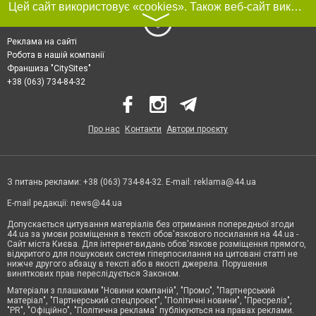
Цей сайт використовує «cookies». Також веб-сайт використовує інтернет-сервіс для збору технічних даних стосовно відвідувачів з метою отримання маркетингової та статистичної інформації. Умови обробки даних відвідувачів сайту див.
〉
Реклама на сайті
Робота в нашій компанії
Франшиза "CitySites"
+38 (063) 734-84-32
Про нас
Контакти
Автори проєкту
З питань реклами: +38 (063) 734-84-32. E-mail:
reklama@44.ua
E-mail редакції:
news@44.ua
Допускається цитування матеріалів без отримання попередньої згоди
44.ua за умови розміщення в тексті обов'язкового посилання на 44.ua -
Сайт міста Києва. Для інтернет-видань обов'язкове розміщення прямого,
відкритого для пошукових систем гіперпосилання на цитовані статті не
нижче другого абзацу в тексті або в якості джерела. Порушення
виняткових прав переслідується Законом.
Матеріали з плашками "Новини компаній", "Промо", "Партнерський
матеріал", "Партнерський спецпроєкт", "Політичні новини", "Пресреліз",
"PR", "Офіційно", "Політична реклама" публікуються на правах реклами.