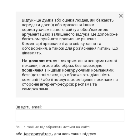
Відгук - це думка або оцінка людей, які бажають
передати досвід або враження іншим
користувачам нашого сайту з обов'язковою
аргументацією залишеного відгука. Це допоможе
багатьом прийняти правильне рішення.
Коментарі призначені для спілкування та
обговорення, а також для роз'яснення питань, що
цікавлять.
Не дозволяється:
використання ненормативної
лексики, погроз або образ; безпосереднє
порівняння з іншими конкуруючими компаніями;
безпідставні заяви, що ображають діяльність
компанії і / або її послуги; розміщення посилань на
сторонні інтернет-ресурси; реклама та
самореклама.
Введіть email:
Ваш e-mail не відображатиметься на сайті
або
Авторизуйтесь
для написання відгуку