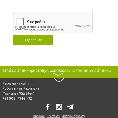
Відправити
Цей сайт використовує «cookies». Також веб-сайт використовує інтернет-сервіс для збору технічних даних стосовно відвідувачів з метою отримання маркетингової та статистичної інформації. Умови обробки даних відвідувачів сайту див.
〉
Реклама на сайті
Робота в нашій компанії
Франшиза "CitySites"
+38 (063) 734-84-32
Про нас
Контакти
Автори проєкту