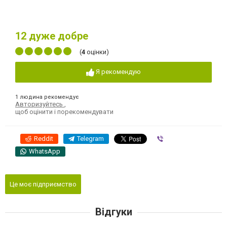
12
дуже добре
(
4
оцінки)
Я рекомендую
1 людина рекомендує
Авторизуйтесь
,
щоб оцінити і порекомендувати
Reddit
Telegram
Viber
WhatsApp
Це моє підприємство
Відгуки