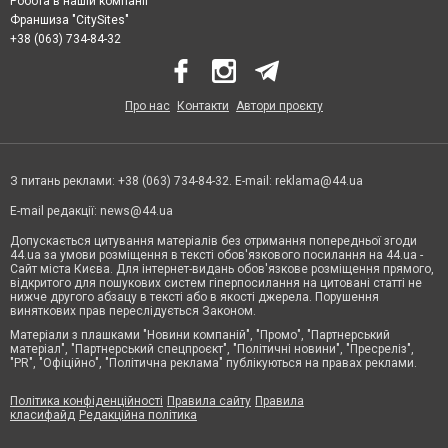
Робота в нашій компанії
Франшиза "CitySites"
+38 (063) 734-84-32
Про нас
Контакти
Автори проєкту
З питань реклами: +38 (063) 734-84-32. E-mail:
reklama@44.ua
E-mail редакції:
news@44.ua
Допускається цитування матеріалів без отримання попередньої згоди
44.ua за умови розміщення в тексті обов'язкового посилання на 44.ua -
Сайт міста Києва. Для інтернет-видань обов'язкове розміщення прямого,
відкритого для пошукових систем гіперпосилання на цитовані статті не
нижче другого абзацу в тексті або в якості джерела. Порушення
виняткових прав переслідується Законом.
Матеріали з плашками "Новини компаній", "Промо", "Партнерський
матеріал", "Партнерський спецпроєкт", "Політичні новини", "Пресреліз",
"PR", "Офіційно", "Політична реклама" публікуються на правах реклами.
Політика конфіденційності
Правила сайту
Правила
класифайд
Редакційна політика