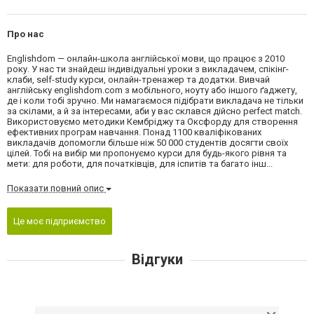
Про нас
Englishdom — онлайн-школа англійської мови, що працює з 2010
року. У нас ти знайдеш індивідуальні уроки з викладачем, спікінг-
клаби, self-study курси, онлайн-тренажер та додатки. Вивчай
англійську englishdom.com з мобільного, ноуту або іншого ґаджету,
де і коли тобі зручно. Ми намагаємося підібрати викладача не тільки
за скілами, а й за інтересами, аби у вас склався дійсно perfect match.
Використовуємо методики Кембріджу та Оксфорду для створення
ефективних програм навчання. Понад 1100 кваліфікованих
викладачів допомогли більше ніж 50 000 студентів досягти своїх
цілей. Тобі на вибір ми пропонуємо курси для будь-якого рівня та
мети: для роботи, для початківців, для іспитів та багато інш...
Показати повний опис
Це моє підприємство
Відгуки