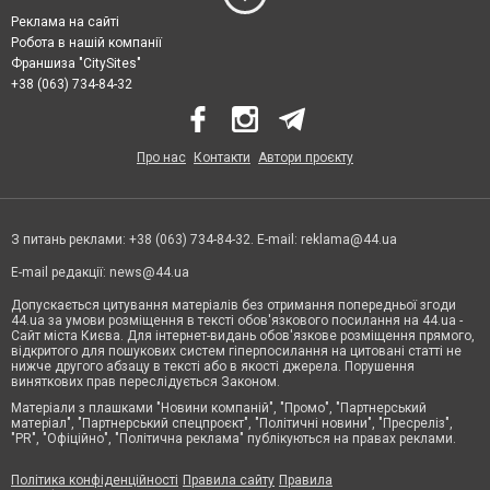
Реклама на сайті
Робота в нашій компанії
Франшиза "CitySites"
+38 (063) 734-84-32
Про нас
Контакти
Автори проєкту
З питань реклами: +38 (063) 734-84-32. E-mail:
reklama@44.ua
E-mail редакції:
news@44.ua
Допускається цитування матеріалів без отримання попередньої згоди
44.ua за умови розміщення в тексті обов'язкового посилання на 44.ua -
Сайт міста Києва. Для інтернет-видань обов'язкове розміщення прямого,
відкритого для пошукових систем гіперпосилання на цитовані статті не
нижче другого абзацу в тексті або в якості джерела. Порушення
виняткових прав переслідується Законом.
Матеріали з плашками "Новини компаній", "Промо", "Партнерський
матеріал", "Партнерський спецпроєкт", "Політичні новини", "Пресреліз",
"PR", "Офіційно", "Політична реклама" публікуються на правах реклами.
Політика конфіденційності
Правила сайту
Правила