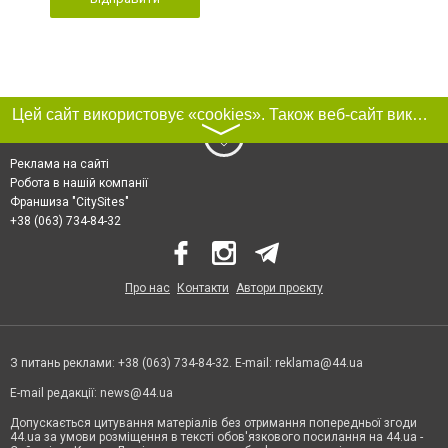
Цей сайт використовує «cookies». Також веб-сайт використовує інтернет-сервіс для збору технічних даних стосовно відвідувачів з метою отримання маркетингової та статистичної інформації. Умови обробки даних відвідувачів сайту див.
〉
Реклама на сайті
Робота в нашій компанії
Франшиза "CitySites"
+38 (063) 734-84-32
Про нас
Контакти
Автори проєкту
З питань реклами: +38 (063) 734-84-32. E-mail:
reklama@44.ua
E-mail редакції:
news@44.ua
Допускається цитування матеріалів без отримання попередньої згоди
44.ua за умови розміщення в тексті обов'язкового посилання на 44.ua -