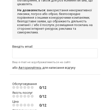
обговорення, а також для роз'яснення питань, що
цікавлять.
Не дозволяється:
використання ненормативної
лексики, погроз або образ; безпосереднє
порівняння з іншими конкуруючими компаніями;
безпідставні заяви, що ображають діяльність
компанії і / або її послуги; розміщення посилань на
сторонні інтернет-ресурси; реклама та
самореклама.
Введіть email:
Ваш e-mail не відображатиметься на сайті
або
Авторизуйтесь
для написання відгуку
Обслуговування
0/12
Якість послуг
0/12
Ціна
0/12