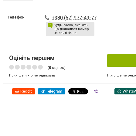
Телефон
+380 (67) 977-49-77
Будь ласка, скажіть,
що дізналися номер
на сайті 44.ua
Оцініть першим
(
0
оцінок)
Ніхто ще не рек
Поки ще ніхто не оцінював
Reddit
Telegram
Viber
Whats