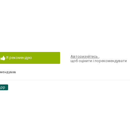
Авторизуйтесь
,
Я рекомендую
щоб оцінити і порекомендувати
омендував
App