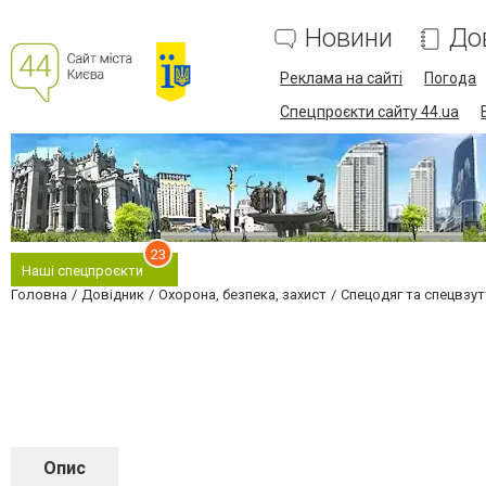
Новини
До
Реклама на сайті
Погода
Спецпроєкти сайту 44.ua
23
Наші спецпроєкти
Головна
Довідник
Охорона, безпека, захист
Спецодяг та спецвзут
Опис