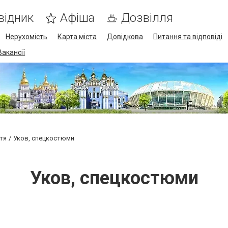
відник
Афіша
Дозвілля
Нерухомість
Карта міста
Довідкова
Питання та відповіді
Вакансії
тя
Уков, спецкостюми
Уков, спецкостюми